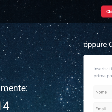
Ch
oppure C
Inserisci 
prima pos
amente:
14