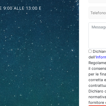
 9:00 ALLE 13:00 E
Dichiar
dell'
Infor
Regolamen
il consens
per le fin
corretta 
contrattua
Dichiaro 
normativa
fornitore 